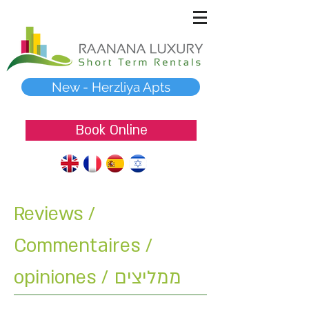
New - Herzliya Apts
Book Online
Reviews /
Commentaires /
opiniones / ממליצים